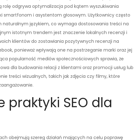
ą rolę odgrywa optymalizacja pod kątem wyszukiwania
zięki smartfonom i asystentom głosowym. Użytkownicy często
 naturalnym językiem, co wymaga dostosowania treści na
jnym istotnym trendem jest znaczenie lokalnych recenzji i
woich klientów do zostawiania pozytywnych recenzji na
ebook, ponieważ wpływają one na postrzeganie marki oraz jej
nąca popularność mediów społecznościowych sprawia, że
owa dla budowania relacji z klientami oraz promocji usług lub
 treści wizualnych, takich jak zdjęcia czy filmy, które
zaangażowanie.
e praktyki SEO dla
chach obejmują szereg działań mających na celu poprawę