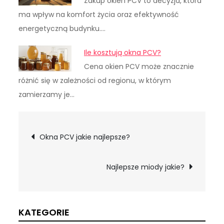
Zakup okien PCV to decyzja, która
ma wpływ na komfort życia oraz efektywność
energetyczną budynku.…
Ile kosztują okna PCV?
Cena okien PCV może znacznie
różnić się w zależności od regionu, w którym
zamierzamy je…
Nawigacja
Okna PCV jakie najlepsze?
wpisu
Najlepsze miody jakie?
KATEGORIE