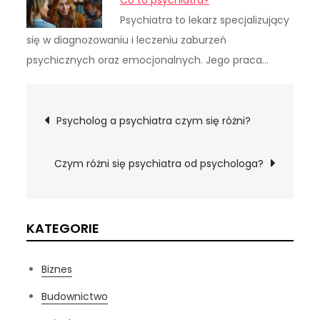
Co to psychiatra?
Psychiatra to lekarz specjalizujący
się w diagnozowaniu i leczeniu zaburzeń
psychicznych oraz emocjonalnych. Jego praca…
Nawigacja
Psycholog a psychiatra czym się różni?
wpisu
Czym różni się psychiatra od psychologa?
KATEGORIE
Biznes
Budownictwo