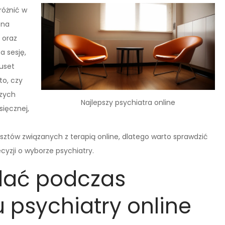
różnić w
ena
 oraz
a sesję,
kuset
to, czy
szych
Najlepszy psychiatra online
sięcznej,
tów związanych z terapią online, dlatego warto sprawdzić
yzji o wyborze psychiatry.
adać podczas
u psychiatry online