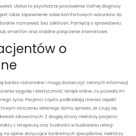
wałeś. Ułatwi to psychiatrze postawienie trafnej diagnozy
 jest także zapewnienie sobie komfortowych warunków do
obodnie rozmawiać bez zakłóceń. Pamiętaj o sprawdzeniu
 lub smartfon oraz stabilne połączenie internetowe.
pacjentów o
ine
zaj bardzo różnorodne i mogą dostarczyć cennych informacji
cenia wygodę i elastyczność terapii online, co pozwala im
nego życia. Pacjenci często podkreślają również aspekt
rtowym otoczeniu własnego domu sprawia, że czują się
estii zdrowotnych. Z drugiej strony niektórzy pacjenci
ktu z terapeutą oraz trudności w budowaniu relacji
ę na opinie dotyczące konkretnych specjalistów; niektórzy