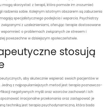
u mogą skorzystać z terapii, która pomoże im zrozumieć
ii radzenia sobie. Kolejnym istotnym obszarem są zaburzenia
wymagają specjalistycznego podejścia i wsparcia. Psychiatrzy
wiązanymi z uzależnieniami, oferując terapie dostosowane
eż wspomnieć o problemach związanych ze stresem i
ziej powszechne w dzisiejszym społeczeństwie.
rapeutyczne stosują
e
erapeutycznych, aby skutecznie wspierać swoich pacjentów w
. Jedną z najpopularniejszych metod jest terapia poznawczo-
tyfikacji negatywnych myśli oraz wzorców zachowań i ich
 rozpoznawać irracjonalne przekonania oraz zastępować je
aną techniką jest terapia psychodynamiczna, która bada