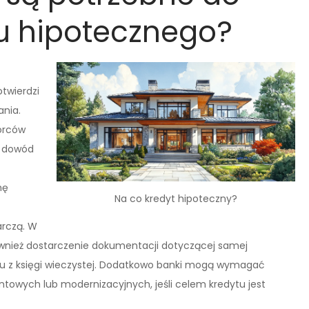
u hipotecznego?
twierdzi
ania.
orców
k dowód
mę
Na co kredyt hipoteczny?
arczą. W
wnież dostarczenie dokumentacji dotyczącej samej
su z księgi wieczystej. Dodatkowo banki mogą wymagać
towych lub modernizacyjnych, jeśli celem kredytu jest