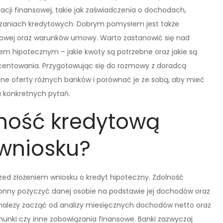
cji finansowej, takie jak zaświadczenia o dochodach,
ązaniach kredytowych. Dobrym pomysłem jest także
ytowej oraz warunków umowy. Warto zastanowić się nad
em hipotecznym – jakie kwoty są potrzebne oraz jakie są
ocentowania. Przygotowując się do rozmowy z doradcą
e oferty różnych banków i porównać je ze sobą, aby mieć
a konkretnych pytań.
lność kredytową
 wniosku?
rzed złożeniem wniosku o kredyt hipoteczny. Zdolność
łonny pożyczyć danej osobie na podstawie jej dochodów oraz
 należy zacząć od analizy miesięcznych dochodów netto oraz
chunki czy inne zobowiązania finansowe. Banki zazwyczaj