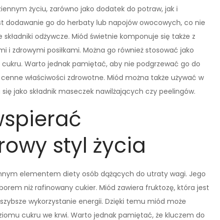
ennym życiu, zarówno jako dodatek do potraw, jak i
est dodawanie go do herbaty lub napojów owocowych, co nie
 składniki odżywcze. Miód świetnie komponuje się także z
ymi i zdrowymi posiłkami. Można go również stosować jako
t cukru. Warto jednak pamiętać, aby nie podgrzewać go do
e cenne właściwości zdrowotne. Miód można także używać w
ię jako składnik maseczek nawilżających czy peelingów.
spierać
owy styl życia
cennym elementem diety osób dążących do utraty wagi. Jego
borem niż rafinowany cukier. Miód zawiera fruktozę, która jest
 szybsze wykorzystanie energii. Dzięki temu miód może
oziomu cukru we krwi. Warto jednak pamiętać, że kluczem do