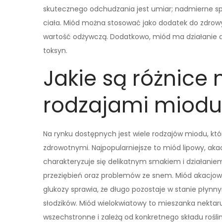
skutecznego odchudzania jest umiar; nadmierne s
ciała. Miód można stosować jako dodatek do zdrowy
wartość odżywczą. Dodatkowo, miód ma działanie d
toksyn.
Jakie są różnice
rodzajami miodu
Na rynku dostępnych jest wiele rodzajów miodu, któ
zdrowotnymi. Najpopularniejsze to miód lipowy, ak
charakteryzuje się delikatnym smakiem i działanie
przeziębień oraz problemów ze snem. Miód akacjowy
glukozy sprawia, że długo pozostaje w stanie płynn
słodzików. Miód wielokwiatowy to mieszanka nektar
wszechstronne i zależą od konkretnego składu rośli