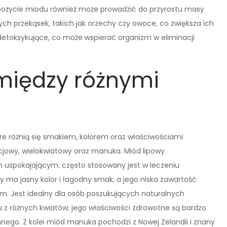
pożycie miodu również może prowadzić do przyrostu masy
ch przekąsek, takich jak orzechy czy owoce, co zwiększa ich
etoksykujące, co może wspierać organizm w eliminacji
 między różnymi
re różnią się smakiem, kolorem oraz właściwościami
acjowy, wielokwiatowy oraz manuka. Miód lipowy
m uspokajającym; często stosowany jest w leczeniu
 ma jasny kolor i łagodny smak, a jego niska zawartość
ym. Jest idealny dla osób poszukujących naturalnych
u z różnych kwiatów; jego właściwości zdrowotne są bardzo
nnego. Z kolei miód manuka pochodzi z Nowej Zelandii i znany