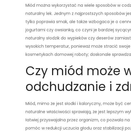
Miód można wykorzystać na wiele sposobów w codzi
naturalny lek. Jednym z najprostszych sposobów j
tylko poprawia smak, ale także wzbogaca je o cenne
jogurtami czy owsianką, co czyni je bardziej sycąc
naturalny słodzik do wypieków czy deserów zamias
wysokich temperatur, ponieważ może stracić swoj
kosmetykach domowej roboty; doskonale sprawdza s
Czy miód może w
odchudzanie i zdr
Miód, mimo że jest słodki i kaloryczny, może być 
naturalne właściwości sprawiają, że jest lepszym wy
łatwiej przyswajalna przez organizm, co pozwala na
pomóc w redukcji uczucia głodu oraz stabilizacji p