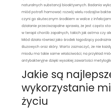
naturalnych substancji bioaktywnych. Badania wyka
miód potrafi hamować rozwój wielu rodzajów bakteri
czyni go skutecznym środkiem w walce z infekcjami
działanie przeciwzapalne sprawia, że jest często s
w terapii chorób zapalnych, takich jak astma czy ale
Miód działa również jako środek łagodzący podrażni
śluzowych oraz skóry. Warto zaznaczyć, że nie każdy
miodu ma takie same właściwości; na przykład miód
antybakteryjne dzięki wysokiej zawartości metylogli
Jakie są najleps
wykorzystanie m
życiu