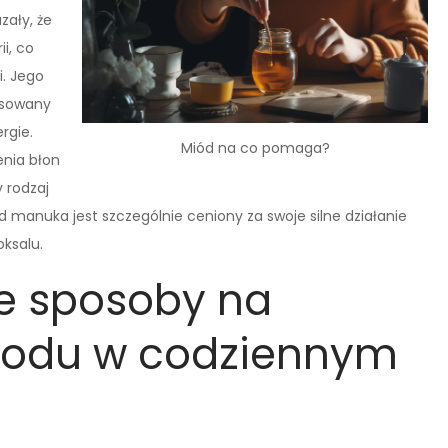
zały, że
i, co
. Jego
tosowany
rgie.
Miód na co pomaga?
enia błon
 rodzaj
 manuka jest szczególnie ceniony za swoje silne działanie
oksalu.
ze sposoby na
iodu w codziennym