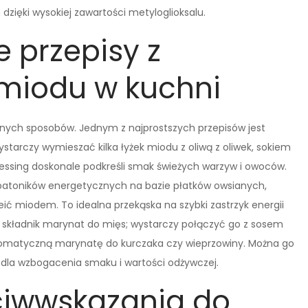
 dzięki wysokiej zawartości metyloglioksalu.
e przepisy z
miodu w kuchni
nych sposobów. Jednym z najprostszych przepisów jest
tarczy wymieszać kilka łyżek miodu z oliwą z oliwek, sokiem
ressing doskonale podkreśli smak świeżych warzyw i owoców.
atoników energetycznych na bazie płatków owsianych,
ć miodem. To idealna przekąska na szybki zastrzyk energii
ko składnik marynat do mięs; wystarczy połączyć go z sosem
romatyczną marynatę do kurczaka czy wieprzowiny. Można go
 dla wzbogacenia smaku i wartości odżywczej.
eciwwskazania do