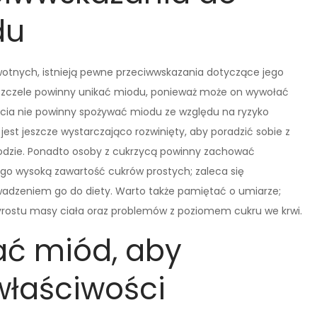
du
otnych, istnieją pewne przeciwwskazania dotyczące jego
 pszczele powinny unikać miodu, ponieważ może on wywołać
 życia nie powinny spożywać miodu ze względu na ryzyko
st jeszcze wystarczająco rozwinięty, aby poradzić sobie z
dzie. Ponadto osoby z cukrzycą powinny zachować
go wysoką zawartość cukrów prostych; zaleca się
wadzeniem go do diety. Warto także pamiętać o umiarze;
rostu masy ciała oraz problemów z poziomem cukru we krwi.
ć miód, aby
właściwości