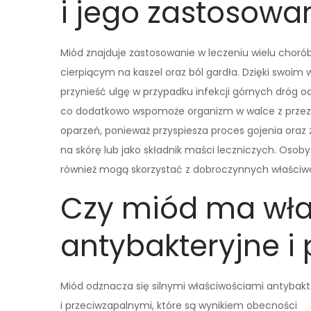
i jego zastosowa
Miód znajduje zastosowanie w leczeniu wielu chorób
cierpiącym na kaszel oraz ból gardła. Dzięki swo
przynieść ulgę w przypadku infekcji górnych dróg 
co dodatkowo wspomoże organizm w walce z przezięb
oparzeń, ponieważ przyspiesza proces gojenia oraz
na skórę lub jako składnik maści leczniczych. Osob
również mogą skorzystać z dobroczynnych właściw
Czy miód ma wła
antybakteryjne i
Miód odznacza się silnymi właściwościami antybak
i przeciwzapalnymi, które są wynikiem obecności