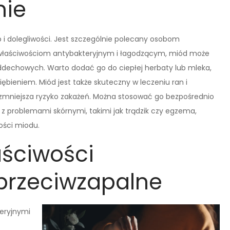
nie
 i dolegliwości. Jest szczególnie polecany osobom
im właściwościom antybakteryjnym i łagodzącym, miód może
oddechowych. Warto dodać go do ciepłej herbaty lub mleka,
ieniem. Miód jest także skuteczny w leczeniu ran i
 zmniejsza ryzyko zakażeń. Można stosować go bezpośrednio
y z problemami skórnymi, takimi jak trądzik czy egzema,
ości miodu.
ściwości
 przeciwzapalne
teryjnymi