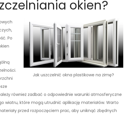
czelniania okien?
kowych
czych,
ość. Po
okien
gólną
elności.
Jak uszczelnić okna plastikowe na zimę?
rzchni
psze
Należy również zadbać o odpowiednie warunki atmosferyczne
ego wiatru, które mogą utrudnić aplikację materiałów. Warto
 materiały przed rozpoczęciem prac, aby uniknąć zbędnych