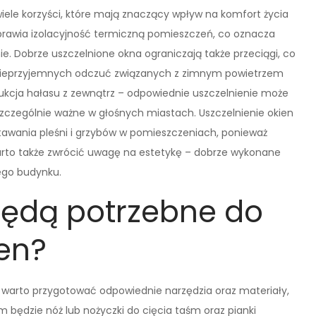
wiele korzyści, które mają znaczący wpływ na komfort życia
prawia izolacyjność termiczną pomieszczeń, co oznacza
nie. Dobrze uszczelnione okna ograniczają także przeciągi, co
 nieprzyjemnych odczuć związanych z zimnym powietrzem
ukcja hałasu z zewnątrz – odpowiednie uszczelnienie może
szczególnie ważne w głośnych miastach. Uszczelnienie okien
stawania pleśni i grzybów w pomieszczeniach, ponieważ
arto także zwrócić uwagę na estetykę – dobrze wykonane
łego budynku.
będą potrzebne do
ien?
, warto przygotować odpowiednie narzędzia oraz materiały,
 będzie nóż lub nożyczki do cięcia taśm oraz pianki