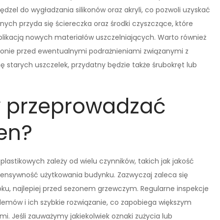
dzel do wygładzania silikonów oraz akryli, co pozwoli uzyskać
ych przyda się ściereczka oraz środki czyszczące, które
likacją nowych materiałów uszczelniających. Warto również
dłonie przed ewentualnymi podrażnieniami związanymi z
 starych uszczelek, przydatny będzie także śrubokręt lub
y przeprowadzać
ien?
lastikowych zależy od wielu czynników, takich jak jakość
tensywność użytkowania budynku. Zazwyczaj zaleca się
oku, najlepiej przed sezonem grzewczym. Regularne inspekcje
emów i ich szybkie rozwiązanie, co zapobiega większym
. Jeśli zauważymy jakiekolwiek oznaki zużycia lub