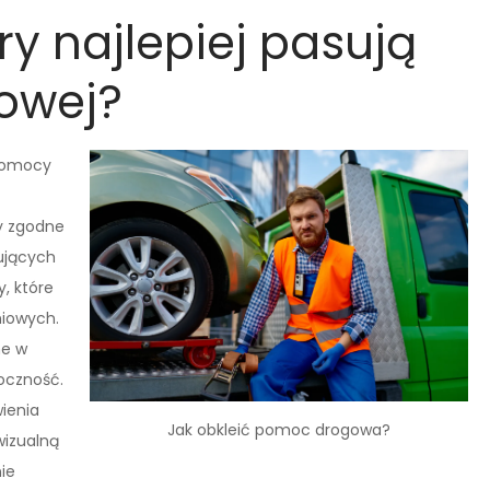
ry najlepiej pasują
owej?
 pomocy
ły zgodne
ujących
, które
niowych.
ne w
oczność.
ienia
Jak obkleić pomoc drogowa?
wizualną
ie