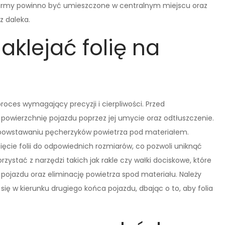
firmy powinno być umieszczone w centralnym miejscu oraz
z daleka.
klejać folię na
oces wymagający precyzji i cierpliwości. Przed
owierzchnię pojazdu poprzez jej umycie oraz odtłuszczenie.
ie powstawaniu pęcherzyków powietrza pod materiałem.
ięcie folii do odpowiednich rozmiarów, co pozwoli uniknąć
orzystać z narzędzi takich jak rakle czy wałki dociskowe, które
 pojazdu oraz eliminację powietrza spod materiału. Należy
ę w kierunku drugiego końca pojazdu, dbając o to, aby folia