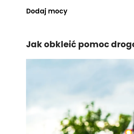
Skip
Dodaj mocy
to
content
Jak obkleić pomoc dro