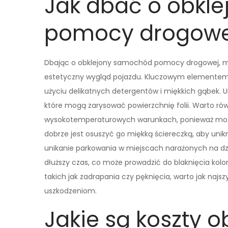
Jak dbać o obkl
pomocy drogowe
Dbając o obklejony samochód pomocy drogowej, mo
estetyczny wygląd pojazdu. Kluczowym elementem j
użyciu delikatnych detergentów i miękkich gąbek.
które mogą zarysować powierzchnię folii. Warto r
wysokotemperaturowych warunkach, ponieważ może t
dobrze jest osuszyć go miękką ściereczką, aby uni
unikanie parkowania w miejscach narażonych na d
dłuższy czas, co może prowadzić do blaknięcia kolo
takich jak zadrapania czy pęknięcia, warto jak naj
uszkodzeniom.
Jakie są koszty o