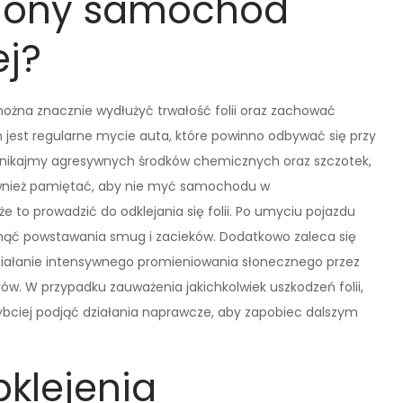
ejony samochód
j?
żna znacznie wydłużyć trwałość folii oraz zachować
est regularne mycie auta, które powinno odbywać się przy
 Unikajmy agresywnych środków chemicznych oraz szczotek,
ównież pamiętać, aby nie myć samochodu w
o prowadzić do odklejania się folii. Po umyciu pojazdu
knąć powstawania smug i zacieków. Dodatkowo zaleca się
ziałanie intensywnego promieniowania słonecznego przez
rów. W przypadku zauważenia jakichkolwiek uszkodzeń folii,
szybciej podjąć działania naprawcze, aby zapobiec dalszym
bklejenia