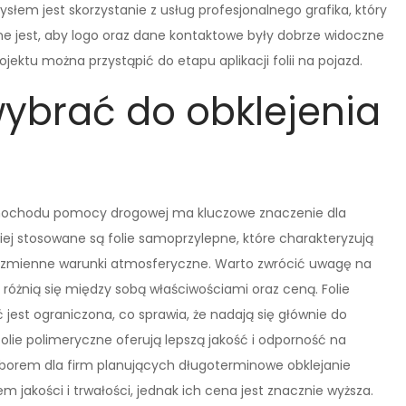
słem jest skorzystanie z usług profesjonalnego grafika, który
ne jest, aby logo oraz dane kontaktowe były dobrze widoczne
jektu można przystąpić do etapu aplikacji folii na pojazd.
wybrać do obklejenia
mochodu pomocy drogowej ma kluczowe znaczenie dla
iej stosowane są folie samoprzylepne, które charakteryzują
az zmienne warunki atmosferyczne. Warto zwrócić uwagę na
różnią się między sobą właściwościami oraz ceną. Folie
jest ograniczona, co sprawia, że nadają się głównie do
lie polimeryczne oferują lepszą jakość i odporność na
borem dla firm planujących długoterminowe obklejanie
m jakości i trwałości, jednak ich cena jest znacznie wyższa.