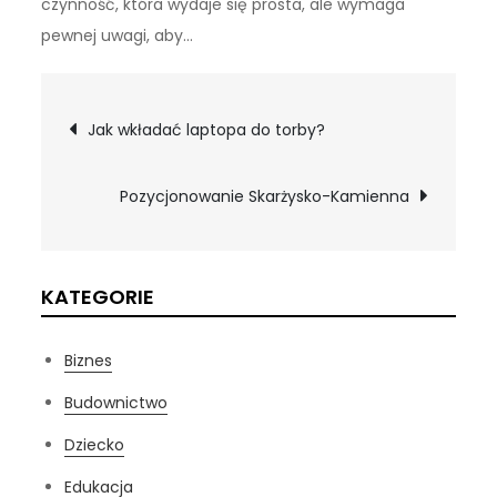
czynność, która wydaje się prosta, ale wymaga
pewnej uwagi, aby…
Nawigacja
Jak wkładać laptopa do torby?
wpisu
Pozycjonowanie Skarżysko-Kamienna
KATEGORIE
Biznes
Budownictwo
Dziecko
Edukacja