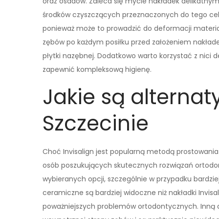
oraz osadów. Zaleca się mycie nakładek delikatnym
środków czyszczących przeznaczonych do tego celu
ponieważ może to prowadzić do deformacji materia
zębów po każdym posiłku przed założeniem nakładek
płytki nazębnej. Dodatkowo warto korzystać z nici 
zapewnić kompleksową higienę.
Jakie są alternat
Szczecinie
Choć Invisalign jest popularną metodą prostowania 
osób poszukujących skutecznych rozwiązań ortodont
wybieranych opcji, szczególnie w przypadku bardzi
ceramiczne są bardziej widoczne niż nakładki Invisal
poważniejszych problemów ortodontycznych. Inną a