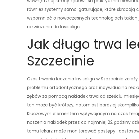
wewnętrznej strony zębów i są praktycznie niewidoc
również systemy samoligaturujące, które skracają c
wspomnieć o nowoczesnych technologiach takich ja
rozwiązania do Invisalign.
Jak długo trwa le
Szczecinie
Czas trwania leczenia Invisalign w Szczecinie zależ
problemu ortodontycznego oraz indywidualna reakc
zębów za pomocą nakładek trwa od sześciu miesięc
ten może być krótszy, natomiast bardziej skompli
Kluczowym elementem wpływającym na czas terapii
noszenia nakładek przez co najmniej 22 godziny dzien
temu lekarz może monitorować postępy i dostosowy