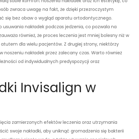
alą sobie komfort noszenia nakładek oraz ich estetykę, co
 osób zwraca uwagę na fakt, że dzięki przezroczystym
 się bez obaw o wygląd aparatu ortodontycznego.
o usuwania nakładek podczas jedzenia, co pozwala na
auważa również, że proces leczenia jest mniej bolesny niż w
atutem dla wielu pacjentów. Z drugiej strony, niektórzy
w noszeniu nakładek przez zalecany czas. Warto również
leżności od indywidualnych predyspozycji oraz
ki Invisalign w
ągnięcia zamierzonych efektów leczenia oraz utrzymania
yścić swoje nakładki, aby uniknąć gromadzenia się bakterii