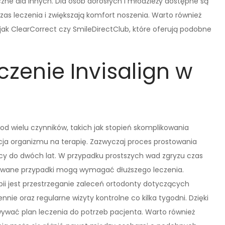
zne dla innych. Dla osób dorosłych i młodzieży dostępne są
zas leczenia i zwiększają komfort noszenia. Warto również
k ClearCorrect czy SmileDirectClub, które oferują podobne
czenie Invisalign w
y od wielu czynników, takich jak stopień skomplikowania
ja organizmu na terapię. Zazwyczaj proces prostowania
y do dwóch lat. W przypadku prostszych wad zgryzu czas
kowane przypadki mogą wymagać dłuższego leczenia.
 jest przestrzeganie zaleceń ortodonty dotyczących
nie oraz regularne wizyty kontrolne co kilka tygodni. Dzięki
wać plan leczenia do potrzeb pacjenta. Warto również