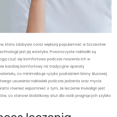
w, która zdobywa coraz większą popularność w Szczecinie
chnologii jest jej estetyka. Przezroczyste nakładki są
mogą czuć się komfortowo podczas noszenia ich w
nie bardziej komfortowy niż tradycyjne aparaty
teriału, co minimalizuje ryzyko podrażnień błony śluzowej
 łatwego usuwania nakładek podczas jedzenia oraz mycia
arto również wspomnieć o tym, że leczenie Invisalign jest
atów, co stanowi dodatkowy atut dla osób pragnących szybko