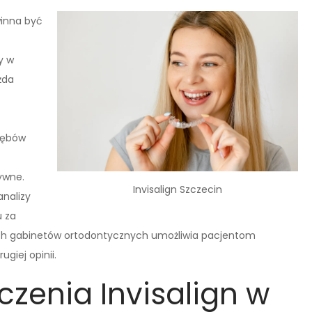
inna być
y w
żda
 zębów
ywne.
Invisalign Szczecin
analizy
u za
ych gabinetów ortodontycznych umożliwia pacjentom
ugiej opinii.
eczenia Invisalign w