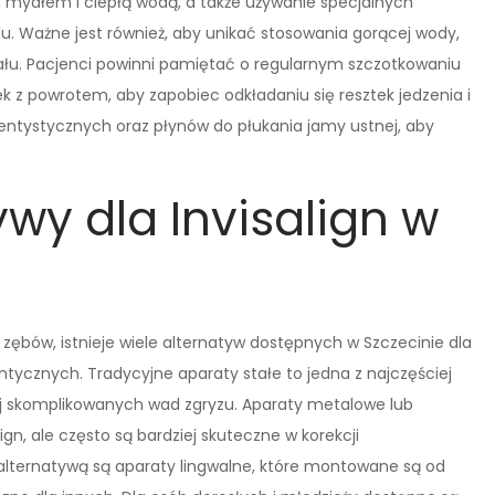
 mydłem i ciepłą wodą, a także używanie specjalnych
. Ważne jest również, aby unikać stosowania gorącej wody,
łu. Pacjenci powinni pamiętać o regularnym szczotkowaniu
 z powrotem, aby zapobiec odkładaniu się resztek jedzenia i
dentystycznych oraz płynów do płukania jamy ustnej, aby
ywy dla Invisalign w
zębów, istnieje wiele alternatyw dostępnych w Szczecinie dla
ycznych. Tradycyjne aparaty stałe to jedna z najczęściej
ej skomplikowanych wad zgryzu. Aparaty metalowe lub
ign, ale często są bardziej skuteczne w korekcji
lternatywą są aparaty lingwalne, które montowane są od