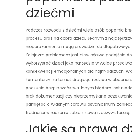
dziećmi
Podczas rozwodu z dziećmi wiele osób popełnia bł
procesu oraz na dobro dzieci. Jednym z najczęstszyc
nieporozumienia mogą prowadzić do długotrwałych
Kolejnym problemem jest niewłaściwe podejście do kw
wykorzystać dzieci jako narzędzie w walce przeci
konsekwencji emocjonalnych dla najmłodszych. Waż
komentarzy na temat drugiego rodzica w obecności 
poczucie bezpieczeństwa. Innym błędem jest niedo
brak dokumentacji czy nieprzemyślane oczekiwania
pamiętać o własnym zdrowiu psychicznym; zaniedb
trudności w radzeniu sobie z nową rzeczywistością.
Jakie są prawa d