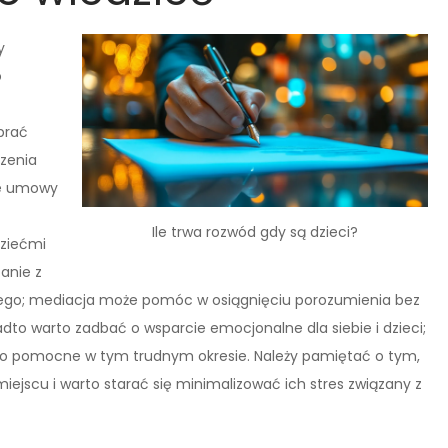
y
o
ebrać
dzenia
ie umowy
Ile trwa rozwód gdy są dzieci?
dziećmi
anie z
wego; mediacja może pomóc w osiągnięciu porozumienia bez
to warto zadbać o wsparcie emocjonalne dla siebie i dzieci;
zo pomocne w tym trudnym okresie. Należy pamiętać o tym,
ejscu i warto starać się minimalizować ich stres związany z