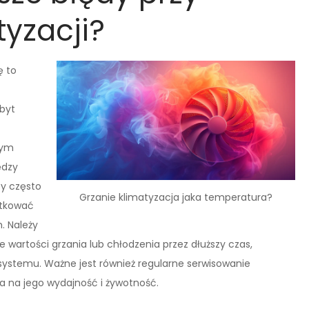
tyzacji?
ę to
zbyt
nym
ędzy
y często
Grzanie klimatyzacja jaka temperatura?
utkować
. Należy
 wartości grzania lub chłodzenia przez dłuższy czas,
 systemu. Ważne jest również regularne serwisowanie
wa na jego wydajność i żywotność.