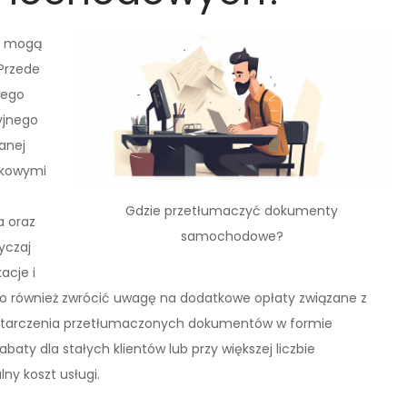
h mogą
 Przede
jego
yjnego
anej
tkowymi
Gdzie przetłumaczyć dokumenty
a oraz
samochodowe?
yczaj
acje i
o również zwrócić uwagę na dodatkowe opłaty związane z
starczenia przetłumaczonych dokumentów w formie
abaty dla stałych klientów lub przy większej liczbie
y koszt usługi.