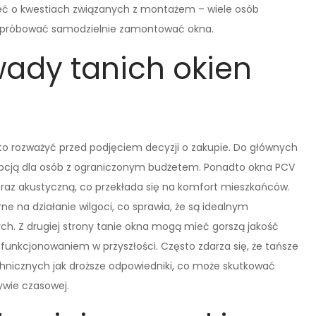
ć o kwestiach związanych z montażem – wiele osób
zy spróbować samodzielnie zamontować okna.
 wady tanich okien
rto rozważyć przed podjęciem decyzji o zakupie. Do głównych
ą opcją dla osób z ograniczonym budżetem. Ponadto okna PCV
oraz akustyczną, co przekłada się na komfort mieszkańców.
e na działanie wilgoci, co sprawia, że są idealnym
. Z drugiej strony tanie okna mogą mieć gorszą jakość
unkcjonowaniem w przyszłości. Często zdarza się, że tańsze
nicznych jak droższe odpowiedniki, co może skutkować
ywie czasowej.