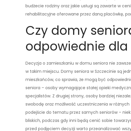
budżecie rodziny oraz jakie usługi są zawarte w ce
rehabilitacyjne oferowane przez daną placówkę, p
Czy domy seniora
odpowiednie dla
Decyzja o zamieszkaniu w domu seniora nie zawsze j
w takim miejscu. Domy seniora w Szczecinie są je
mieszkańców, co sprawia, że mogą być odpowiednie
seniora – osoby wymagające stałej opieki medyczne
specjalistów. Z drugiej strony, osoby bardziej nie
swobodę oraz możliwość uczestniczenia w różnych z
podejście do tematu przez samych seniorów – niektó
bliskich, podczas gdy inni będą cenić sobie towarz
przed podjęciem decyzji warto przeanalizować wszys