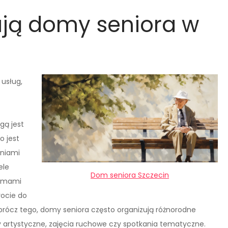
rują domy seniora w
 usług,
gą jest
o jest
eniami
ele
Dom seniora Szczecin
ramami
rocie do
prócz tego, domy seniora często organizują różnorodne
aty artystyczne, zajęcia ruchowe czy spotkania tematyczne.