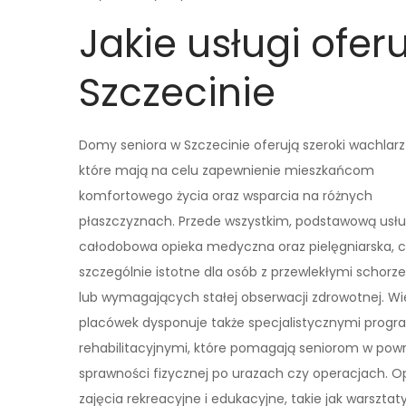
Jakie usługi ofe
Szczecinie
Domy seniora w Szczecinie oferują szeroki wachlarz
które mają na celu zapewnienie mieszkańcom
komfortowego życia oraz wsparcia na różnych
płaszczyznach. Przede wszystkim, podstawową usłu
całodobowa opieka medyczna oraz pielęgniarska, c
szczególnie istotne dla osób z przewlekłymi schorz
lub wymagających stałej obserwacji zdrowotnej. Wi
placówek dysponuje także specjalistycznymi prog
rehabilitacyjnymi, które pomagają seniorom w pow
sprawności fizycznej po urazach czy operacjach. O
zajęcia rekreacyjne i edukacyjne, takie jak warszt