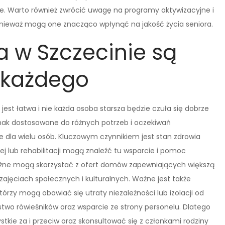
nie. Warto również zwrócić uwagę na programy aktywizacyjne i
onieważ mogą one znacząco wpłynąć na jakość życia seniora.
 w Szczecinie są
 każdego
est łatwa i nie każda osoba starsza będzie czuła się dobrze
dnak dostosowane do różnych potrzeb i oczekiwań
 dla wielu osób. Kluczowym czynnikiem jest stan zdrowia
j lub rehabilitacji mogą znaleźć tu wsparcie i pomoc
zależne mogą skorzystać z ofert domów zapewniających większą
ajęciach społecznych i kulturalnych. Ważne jest także
rzy mogą obawiać się utraty niezależności lub izolacji od
ystwo rówieśników oraz wsparcie ze strony personelu. Dlatego
tkie za i przeciw oraz skonsultować się z członkami rodziny