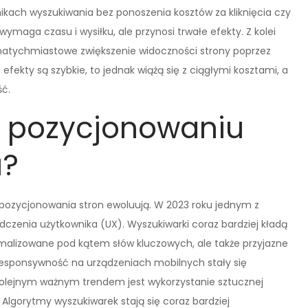
nikach wyszukiwania bez ponoszenia kosztów za kliknięcia czy
ymaga czasu i wysiłku, ale przynosi trwałe efekty. Z kolei
a natychmiastowe zwiększenie widoczności strony poprzez
fekty są szybkie, to jednak wiążą się z ciągłymi kosztami, a
ć.
w pozycjonowaniu
u?
ie pozycjonowania stron ewoluują. W 2023 roku jednym z
czenia użytkownika (UX). Wyszukiwarki coraz bardziej kładą
tymalizowane pod kątem słów kluczowych, ale także przyjazne
responsywność na urządzeniach mobilnych stały się
olejnym ważnym trendem jest wykorzystanie sztucznej
 Algorytmy wyszukiwarek stają się coraz bardziej