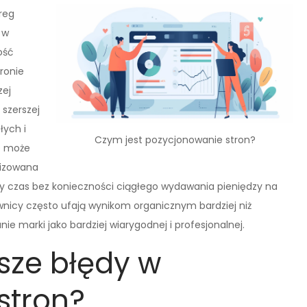
reg
 w
ość
ronie
zej
szerszej
łych i
Czym jest pozycjonowanie stron?
O może
lizowana
y czas bez konieczności ciągłego wydawania pieniędzy na
wnicy często ufają wynikom organicznym bardziej niż
 marki jako bardziej wiarygodnej i profesjonalnej.
tsze błędy w
stron?