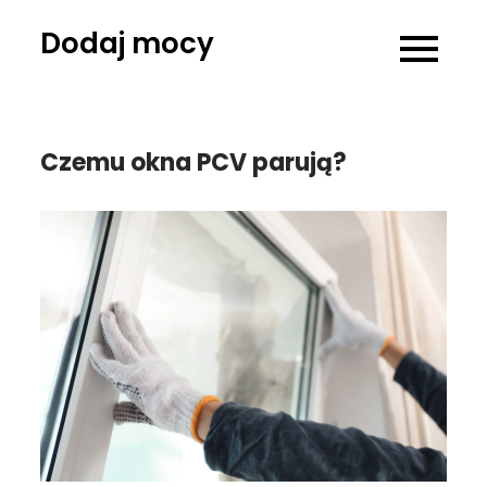
Skip
Dodaj mocy
to
content
Czemu okna PCV parują?