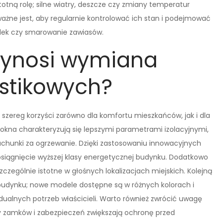
otną rolę; silne wiatry, deszcze czy zmiany temperatur
żne jest, aby regularnie kontrolować ich stan i podejmować
elek czy smarowanie zawiasów.
rzynosi wymiana
astikowych?
szereg korzyści zarówno dla komfortu mieszkańców, jak i dla
kna charakteryzują się lepszymi parametrami izolacyjnymi,
 rachunki za ogrzewanie. Dzięki zastosowaniu innowacyjnych
 osiągnięcie wyższej klasy energetycznej budynku. Dodatkowo
zczególnie istotne w głośnych lokalizacjach miejskich. Kolejną
i budynku; nowe modele dostępne są w różnych kolorach i
ualnych potrzeb właścicieli. Warto również zwrócić uwagę
zamków i zabezpieczeń zwiększają ochronę przed