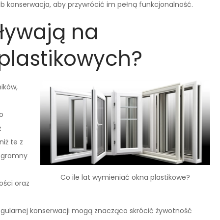
b konserwacja, aby przywrócić im pełną funkcjonalność.
pływają na
plastikowych?
ików,
o
z
iż te z
ogromny
Co ile lat wymieniać okna plastikowe?
ści oraz
regularnej konserwacji mogą znacząco skrócić żywotność