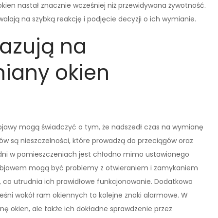
en nastał znacznie wcześniej niż przewidywana żywotność.
lają na szybką reakcję i podjęcie decyzji o ich wymianie.
azują na
iany okien
 objawy mogą świadczyć o tym, że nadszedł czas na wymianę
ów są nieszczelności, które prowadzą do przeciągów oraz
h dni w pomieszczeniach jest chłodno mimo ustawionego
m objawem mogą być problemy z otwieraniem i zamykaniem
 co utrudnia ich prawidłowe funkcjonowanie. Dodatkowo
pleśni wokół ram okiennych to kolejne znaki alarmowe. W
nę okien, ale także ich dokładne sprawdzenie przez