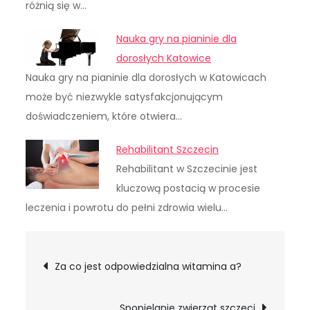
różnią się w…
Nauka gry na pianinie dla
dorosłych Katowice
Nauka gry na pianinie dla dorosłych w Katowicach
może być niezwykle satysfakcjonującym
doświadczeniem, które otwiera…
Rehabilitant Szczecin
Rehabilitant w Szczecinie jest
kluczową postacią w procesie
leczenia i powrotu do pełni zdrowia wielu…
Nawigacja
Za co jest odpowiedzialna witamina a?
wpisu
Spopielanie zwierząt szczeci