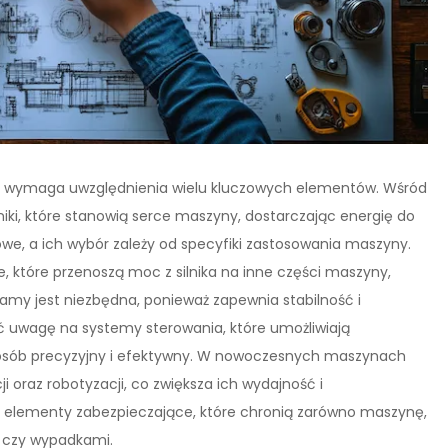
y wymaga uwzględnienia wielu kluczowych elementów. Wśród
ki, które stanowią serce maszyny, dostarczając energię do
inowe, a ich wybór zależy od specyfiki zastosowania maszyny.
które przenoszą moc z silnika na inne części maszyny,
 ramy jest niezbędna, ponieważ zapewnia stabilność i
ć uwagę na systemy sterowania, które umożliwiają
posób precyzyjny i efektywny. W nowoczesnych maszynach
i oraz robotyzacji, co zwiększa ich wydajność i
 elementy zabezpieczające, które chronią zarówno maszynę,
i czy wypadkami.