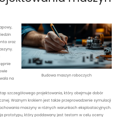
tapowy,
iedzin
enta oraz
aszyny.
u
tępnie
rowie
Budowa maszyn roboczych
zwala na
etap szczegółowego projektowania, który obejmuje dobór
znej. Ważnym krokiem jest także przeprowadzenie symulacji
zachowania maszyny w różnych warunkach eksploatacyjnych.
ja prototypu, który poddawany jest testom w celu oceny