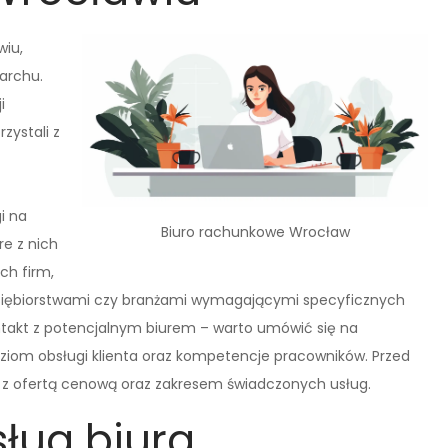
wiu,
archu.
i
zystali z
i na
Biuro rachunkowe Wrocław
re z nich
ch firm,
edsiębiorstwami czy branżami wymagającymi specyficznych
ntakt z potencjalnym biurem – warto umówić się na
ziom obsługi klienta oraz kompetencje pracowników. Przed
ę z ofertą cenową oraz zakresem świadczonych usług.
sług biura