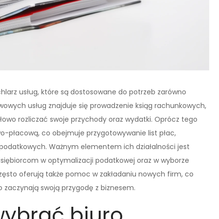
hlarz usług, które są dostosowane do potrzeb zarówno
awowych usług znajduje się prowadzenie ksiąg rachunkowych,
dłowo rozliczać swoje przychody oraz wydatki. Oprócz tego
o-płacową, co obejmuje przygotowywanie list płac,
ji podatkowych. Ważnym elementem ich działalności jest
siębiorcom w optymalizacji podatkowej oraz w wyborze
często oferują także pomoc w zakładaniu nowych firm, co
o zaczynają swoją przygodę z biznesem.
wybrać biuro