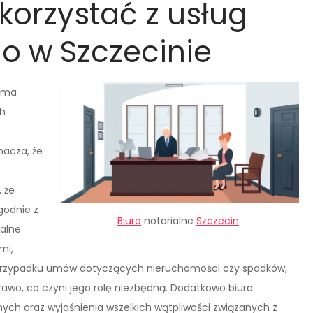
korzystać z usług
go w Szczecinie
e ma
ch
nacza, że
 że
godnie z
Biuro
notarialne
Szczecin
ialne
mi,
 przypadku umów dotyczących nieruchomości czy spadków,
awo, co czyni jego rolę niezbędną. Dodatkowo biura
ych oraz wyjaśnienia wszelkich wątpliwości związanych z