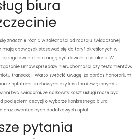
sług biura
zczecinie
się znacznie różnić w zależności od rodzaju świadczonej
ze mają obowiązek stosować się do taryf określonych w
i są regulowane i nie mogą być dowolnie ustalane. W
sporządzanie umów sprzedaży nieruchomości czy testamentów,
miotu transakcji. Warto zwrócić uwagę, że oprócz honorarium
ane z opłatami skarbowymi czy kosztami związanymi z
winni być świadomi, że całkowity koszt usługi może być
zed podjęciem decyzji o wyborze konkretnego biura
ka oraz ewentualnych dodatkowych opłat.
tsze pytania