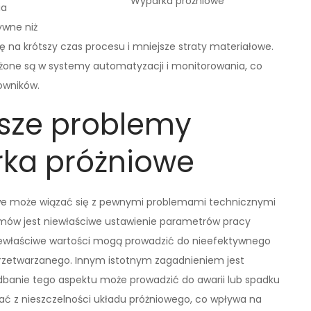
Wyparka próżniowe
ia
ywne niż
 na krótszy czas procesu i mniejsze straty materiałowe.
one są w systemy automatyzacji i monitorowania, co
owników.
tsze problemy
rka próżniowe
iowe może wiązać się z pewnymi problemami technicznymi
mów jest niewłaściwe ustawienie parametrów pracy
 Niewłaściwe wartości mogą prowadzić do nieefektywnego
rzetwarzanego. Innym istotnym zagadnieniem jest
edbanie tego aspektu może prowadzić do awarii lub spadku
ać z nieszczelności układu próżniowego, co wpływa na