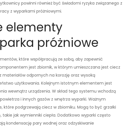
żytkownicy powinni również być świadomi ryzyka związanego z
pracy z wyparkami próżniowymi.
e elementy
yparka próżniowe
lementów, które współpracują ze sobą, aby zapewnić
ponentem jest zbiornik, w którym umieszczana jest ciecz
 z materiałów odpornych na korozję oraz wysoką
zeństwo użytkowania. Kolejnym istotnym elementem jest
ienia wewnątrz urządzenia. W skład tego systemu wchodzą
 powietrza i innych gazów z wnętrza wyparki. Ważnym
 które podgrzewają ciecz w zbiorniku. Mogą to być grzałki
 takie jak wymienniki ciepła. Dodatkowo wyparki często
ają kondensację pary wodnej oraz odzyskiwanie