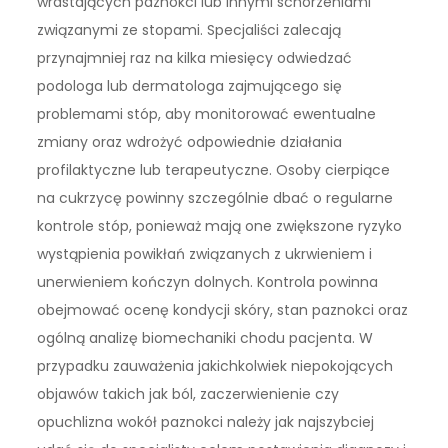
wrastających paznokci lub innymi schorzeniami
związanymi ze stopami. Specjaliści zalecają
przynajmniej raz na kilka miesięcy odwiedzać
podologa lub dermatologa zajmującego się
problemami stóp, aby monitorować ewentualne
zmiany oraz wdrożyć odpowiednie działania
profilaktyczne lub terapeutyczne. Osoby cierpiące
na cukrzycę powinny szczególnie dbać o regularne
kontrole stóp, ponieważ mają one zwiększone ryzyko
wystąpienia powikłań związanych z ukrwieniem i
unerwieniem kończyn dolnych. Kontrola powinna
obejmować ocenę kondycji skóry, stan paznokci oraz
ogólną analizę biomechaniki chodu pacjenta. W
przypadku zauważenia jakichkolwiek niepokojących
objawów takich jak ból, zaczerwienienie czy
opuchlizna wokół paznokci należy jak najszybciej