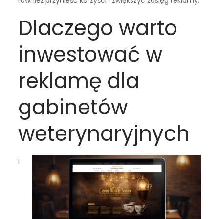
również przynieść korzyści i zwiększyć zasięg reklamy.
Dlaczego warto
inwestować w
reklamę dla
gabinetów
weterynaryjnych
I