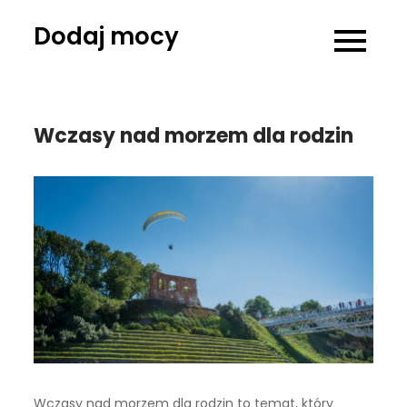
Skip
Dodaj mocy
to
content
Wczasy nad morzem dla rodzin
Wczasy nad morzem dla rodzin to temat, który