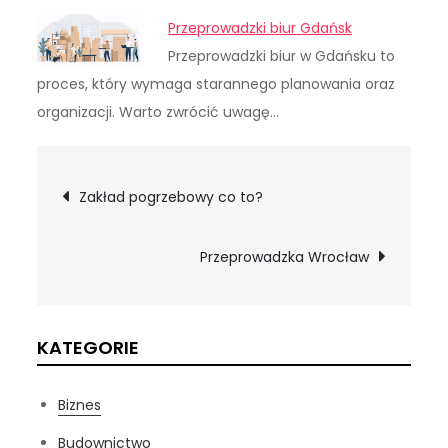
Przeprowadzki biur Gdańsk
Przeprowadzki biur w Gdańsku to
proces, który wymaga starannego planowania oraz
organizacji. Warto zwrócić uwagę…
Nawigacja
Zakład pogrzebowy co to?
wpisu
Przeprowadzka Wrocław
KATEGORIE
Biznes
Budownictwo