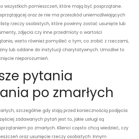
do wszystkich pomieszczeń, które mają być posprzątane.
y sprzątającej oraz że nie ma przeszkód uniemożliwiających
listę rzeczy osobistych, które powinny zostać usunięte lub
enty, zdjęcia czy inne przedmioty o wartości
tania, warto również pomyśleć o tym, co zrobić z rzeczami,
ny lub oddane do instytucji charytatywnych. Umożliwi to
knięcie nieporozumień.
tsze pytania
tania po zmarłych
rłych, szczególnie gdy stają przed koniecznością podjęcia
zęściej zadawanych pytań jest to, jakie usługi są
przątaniem po zmarłych. Klienci często chcą wiedzieć, czy
eszczeń oraz usunięcie rzeczy osobistych. Innym