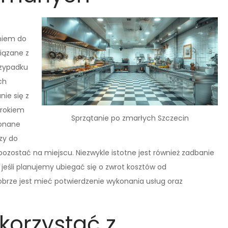
eniem do
wiązane z
rzypadku
ch
ie się z
krokiem
Sprzątanie po zmarłych Szczecin
konane
czy do
ozostać na miejscu. Niezwykle istotne jest również zadbanie
jeśli planujemy ubiegać się o zwrot kosztów od
dobrze jest mieć potwierdzenie wykonania usług oraz
korzystać z