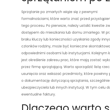
Sprzątanie po zmarłych wiąże się z pewnymi
formalnościami, które warto znać przed przystąpi
tego procesu. Po pierwsze, należy ustalić kwestie z
dostępem do mieszkania lub domu zmarłego. W p
braku kluczy lub konieczności uzyskania zgody inny
członków rodziny, może być konieczne skontaktowan
odpowiednimi osobami lub instytucjami. Kolejnym 
jest określenie zakresu prac, które mają zostać wy
przez firmę sprzątającą. Warto sporządzić listę rze
usunięcia oraz wskazać przedmioty, które powinny p
o dokumentację dotyczącą sprzątania, szczególnie 
ubezpieczyciela lub innych instytucji. W tym celu 
ewentualne faktury.
Dlaczego warto s