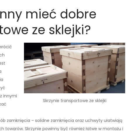
inny mieć dobre
towe ze sklejki?
wrócić
ich
est
a
ia
być
az innymi
Skrzynie transportowe ze sklejki
kać
b zamknięcia – solidne zamknięcia oraz uchwyty ułatwiają
ch towarów. Skrzynie powinny być również łatwe w montażu i