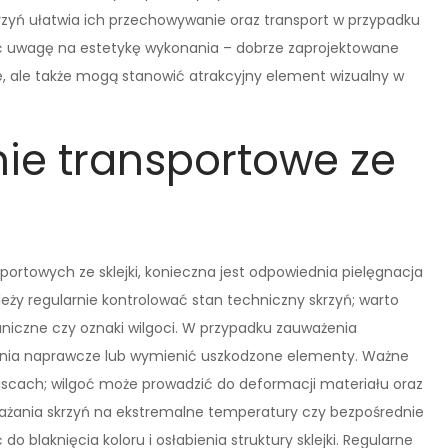
rzyń ułatwia ich przechowywanie oraz transport w przypadku
ć uwagę na estetykę wykonania – dobrze zaprojektowane
zne, ale także mogą stanowić atrakcyjny element wizualny w
nie transportowe ze
ortowych ze sklejki, konieczna jest odpowiednia pielęgnacja
eży regularnie kontrolować stan techniczny skrzyń; warto
czne czy oznaki wilgoci. W przypadku zauważenia
ałania naprawcze lub wymienić uszkodzone elementy. Ważne
jscach; wilgoć może prowadzić do deformacji materiału oraz
arażania skrzyń na ekstremalne temperatury czy bezpośrednie
 blaknięcia koloru i osłabienia struktury sklejki. Regularne