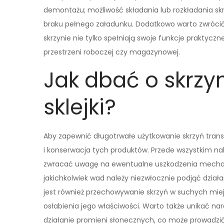
demontażu; możliwość składania lub rozkładania sk
braku pełnego załadunku. Dodatkowo warto zwróci
skrzynie nie tylko spełniają swoje funkcje praktyc
przestrzeni roboczej czy magazynowej.
Jak dbać o skrzy
sklejki?
Aby zapewnić długotrwałe użytkowanie skrzyń transp
i konserwacja tych produktów. Przede wszystkim nal
zwracać uwagę na ewentualne uszkodzenia mechani
jakichkolwiek wad należy niezwłocznie podjąć dzi
jest również przechowywanie skrzyń w suchych mie
osłabienia jego właściwości. Warto także unikać n
działanie promieni słonecznych, co może prowadzić do