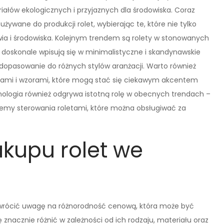
iałów ekologicznych i przyjaznych dla środowiska. Coraz
żywane do produkcji rolet, wybierając te, które nie tylko
wia i środowiska. Kolejnym trendem są rolety w stonowanych
re doskonale wpisują się w minimalistyczne i skandynawskie
 dopasowanie do różnych stylów aranżacji. Warto również
kami i wzorami, które mogą stać się ciekawym akcentem
logia również odgrywa istotną rolę w obecnych trendach –
stemy sterowania roletami, które można obsługiwać za
akupu rolet we
zwrócić uwagę na różnorodność cenową, która może być
ę znacznie różnić w zależności od ich rodzaju, materiału oraz