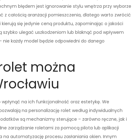
echnym błędem jest ignorowanie stylu wnętrza przy wyborze
ć z całością aranżacji pomieszczenia, dlatego warto zwrócić
i kierują się jedynie ceną produktu, zapominając o jakości
ogą szybko ulegać uszkodzeniom lub blaknąć pod wpływem
t – nie każdy model będzie odpowiedni do danego
 rolet można
rocławiu
 wpłynąć na ich funkcjonalność oraz estetykę. We
pozwalają na personalizację rolet według indywidualnych
dodatków są mechanizmy sterujące – zarówno ręczne, jak i
ne zarządzanie roletami za pomocą pilota lub aplikacji
la na automatyzację procesu zasłaniania okien. Innym