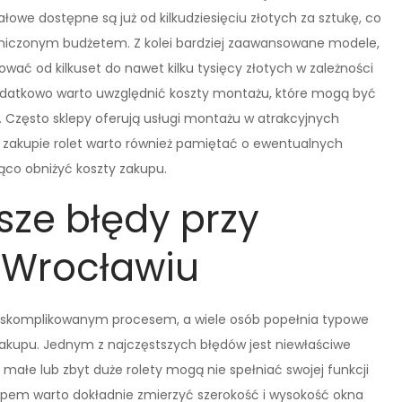
owe dostępne są już od kilkudziesięciu złotych za sztukę, co
aniczonym budżetem. Z kolei bardziej zaawansowane modele,
ować od kilkuset do nawet kilku tysięcy złotych w zależności
datkowo warto uwzględnić koszty montażu, które mogą być
y. Często sklepy oferują usługi montażu w atrakcyjnych
y zakupie rolet warto również pamiętać o ewentualnych
co obniżyć koszty zakupu.
sze błędy przy
 Wrocławiu
 skomplikowanym procesem, a wiele osób popełnia typowe
zakupu. Jednym z najczęstszych błędów jest niewłaściwe
ałe lub zbyt duże rolety mogą nie spełniać swojej funkcji
akupem warto dokładnie zmierzyć szerokość i wysokość okna