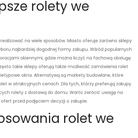
psze rolety we
zrealizować na wiele sposobów. Miasto oferuje zarówno sklepy
 wyboru najbardziej dogodnej formy zakupu. Wśród popularnych
koracjami okiennymi, gdzie można liczyć na fachową obsługę
sto takie sklepy oferują także możliwość zamówienia rolet
 nietypowe okna. Alternatywą są markety budowlane, które
let w atrakcyjnych cenach. Dla tych, którzy preferują zakupy
jących rolety z dostawą do domu. Warto zwrócić uwagę na
ofert przed podjęciem decyzji o zakupie.
tosowania rolet we