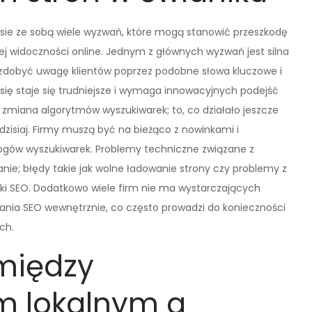
esie ze sobą wiele wyzwań, które mogą stanowić przeszkodę
ej widoczności online. Jednym z głównych wyzwań jest silna
ię zdobyć uwagę klientów poprzez podobne słowa kluczowe i
 się staje się trudniejsze i wymaga innowacyjnych podejść
 zmiana algorytmów wyszukiwarek; to, co działało jeszcze
zisiaj. Firmy muszą być na bieżąco z nowinkami i
gów wyszukiwarek. Problemy techniczne związane z
ie; błędy takie jak wolne ładowanie strony czy problemy z
 SEO. Dodatkowo wiele firm nie ma wystarczających
łania SEO wewnętrznie, co często prowadzi do konieczności
ch.
 między
m lokalnym a