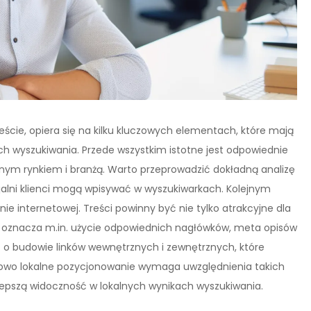
ście, opiera się na kilku kluczowych elementach, które mają
h wyszukiwania. Przede wszystkim istotne jest odpowiednie
lnym rynkiem i branżą. Warto przeprowadzić dokładną analizę
cjalni klienci mogą wpisywać w wyszukiwarkach. Kolejnym
ie internetowej. Treści powinny być nie tylko atrakcyjne dla
o oznacza m.in. użycie odpowiednich nagłówków, meta opisów
 o budowie linków wewnętrznych i zewnętrznych, które
kowo lokalne pozycjonowanie wymaga uwzględnienia takich
lepszą widoczność w lokalnych wynikach wyszukiwania.