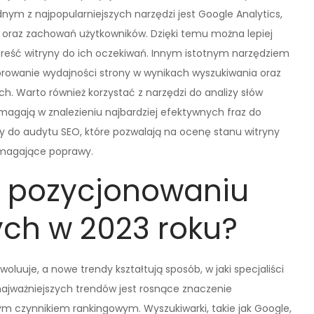
ym z najpopularniejszych narzędzi jest Google Analytics,
e oraz zachowań użytkowników. Dzięki temu można lepiej
reść witryny do ich oczekiwań. Innym istotnym narzędziem
orowanie wydajności strony w wynikach wyszukiwania oraz
. Warto również korzystać z narzędzi do analizy słów
omagają w znalezieniu najbardziej efektywnych fraz do
my do audytu SEO, które pozwalają na ocenę stanu witryny
ymagające poprawy.
w pozycjonowaniu
ych w 2023 roku?
luuje, a nowe trendy kształtują sposób, w jaki specjaliści
ajważniejszych trendów jest rosnące znaczenie
ym czynnikiem rankingowym. Wyszukiwarki, takie jak Google,