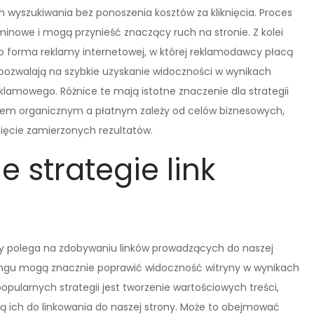
h wyszukiwania bez ponoszenia kosztów za kliknięcia. Proces
minowe i mogą przynieść znaczący ruch na stronie. Z kolei
to forma reklamy internetowej, w której reklamodawcy płacą
 pozwalają na szybkie uzyskanie widoczności w wynikach
lamowego. Różnice te mają istotne znaczenie dla strategii
em organicznym a płatnym zależy od celów biznesowych,
nięcie zamierzonych rezultatów.
e strategie link
tóry polega na zdobywaniu linków prowadzących do naszej
ildingu mogą znacznie poprawić widoczność witryny w wynikach
popularnych strategii jest tworzenie wartościowych treści,
ą ich do linkowania do naszej strony. Może to obejmować