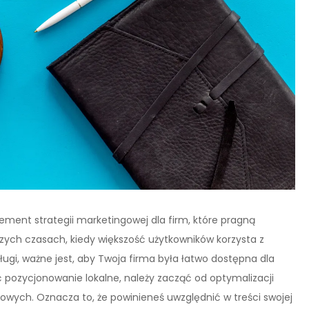
ement strategii marketingowej dla firm, które pragną
szych czasach, kiedy większość użytkowników korzysta z
ługi, ważne jest, aby Twoja firma była łatwo dostępna dla
 pozycjonowanie lokalne, należy zacząć od optymalizacji
owych. Oznacza to, że powinieneś uwzględnić w treści swojej