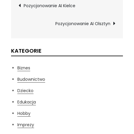
Nawigacja
Pozycjonowanie AI Kielce
wpisu
Pozycjonowanie AI Olsztyn
KATEGORIE
Biznes
Budownictwo
Dziecko
Edukacja
Hobby
Imprezy