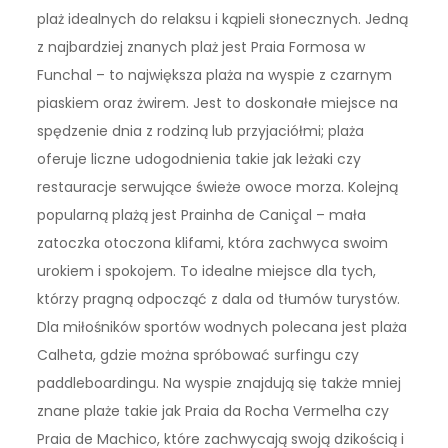
plaż idealnych do relaksu i kąpieli słonecznych. Jedną
z najbardziej znanych plaż jest Praia Formosa w
Funchal – to największa plaża na wyspie z czarnym
piaskiem oraz żwirem. Jest to doskonałe miejsce na
spędzenie dnia z rodziną lub przyjaciółmi; plaża
oferuje liczne udogodnienia takie jak leżaki czy
restauracje serwujące świeże owoce morza. Kolejną
popularną plażą jest Prainha de Caniçal – mała
zatoczka otoczona klifami, która zachwyca swoim
urokiem i spokojem. To idealne miejsce dla tych,
którzy pragną odpocząć z dala od tłumów turystów.
Dla miłośników sportów wodnych polecana jest plaża
Calheta, gdzie można spróbować surfingu czy
paddleboardingu. Na wyspie znajdują się także mniej
znane plaże takie jak Praia da Rocha Vermelha czy
Praia de Machico, które zachwycają swoją dzikością i