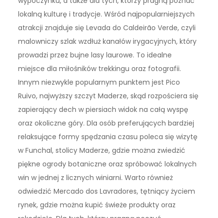
wypoczynku, a także dla tych, którzy pragną poznać
lokalną kulturę i tradycje. Wśród najpopularniejszych
atrakcji znajduje się Levada do Caldeirão Verde, czyli
malowniczy szlak wzdłuż kanałów irygacyjnych, który
prowadzi przez bujne lasy laurowe. To idealne
miejsce dla miłośników trekkingu oraz fotografii.
Innym niezwykle popularnym punktem jest Pico
Ruivo, najwyższy szczyt Maderze, skąd rozpościera się
zapierający dech w piersiach widok na całą wyspę
oraz okoliczne góry. Dla osób preferujących bardziej
relaksujące formy spędzania czasu poleca się wizytę
w Funchal, stolicy Maderze, gdzie można zwiedzić
piękne ogrody botaniczne oraz spróbować lokalnych
win w jednej z licznych winiarni. Warto również
odwiedzić Mercado dos Lavradores, tętniący życiem
rynek, gdzie można kupić świeże produkty oraz