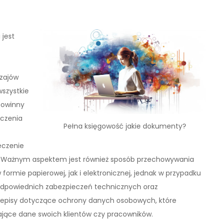
jest
e
dzajów
wszystkie
powinny
ńczenia
Pełna księgowość jakie dokumenty?
eczenie
m. Ważnym aspektem jest również sposób przechowywania
mie papierowej, jak i elektronicznej, jednak w przypadku
 odpowiednich zabezpieczeń technicznych oraz
zepisy dotyczące ochrony danych osobowych, które
ające dane swoich klientów czy pracowników.