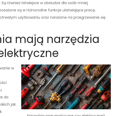
. Są również łatwiejsze w obsłudze dla osób mniej
sażone są w różnorodne funkcje ułatwiające pracę.
otrwałym użytkowaniu oraz narażone na przegrzewanie się
nia mają narzędzia
elektryczne
owanie w
ości
u
że do
akich jak
k
Narzędzia pneumatyczne czy elektryczne?