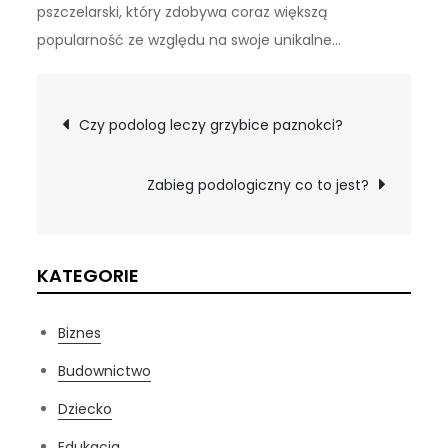
pszczelarski, który zdobywa coraz większą
popularność ze względu na swoje unikalne…
Nawigacja
Czy podolog leczy grzybice paznokci?
wpisu
Zabieg podologiczny co to jest?
KATEGORIE
Biznes
Budownictwo
Dziecko
Edukacja