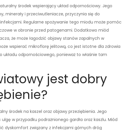
aturalny środek wspierający układ odpornościowy. Jego
, minerały i przeciwutleniacze, przyczynia się do
 infekcjami. Regularne spożywanie tego miodu może pomóc
 kluczowe w obronie przed patogenami. Dodatkowo miód
nacza, że może łagodzić objawy stanów zapalnych w
e wspierać mikroflorę jelitową, co jest istotne dla zdrowia
ego układu odpornościowego, ponieważ to właśnie tam
iatowy jest dobry
iębienie?
lny środek na kaszel oraz objawy przeziębienia. Jego
ć ulgę w przypadku podrażnionego gardła oraz kaszlu. Miód
ić dyskomfort związany z infekcjami górnych dróg