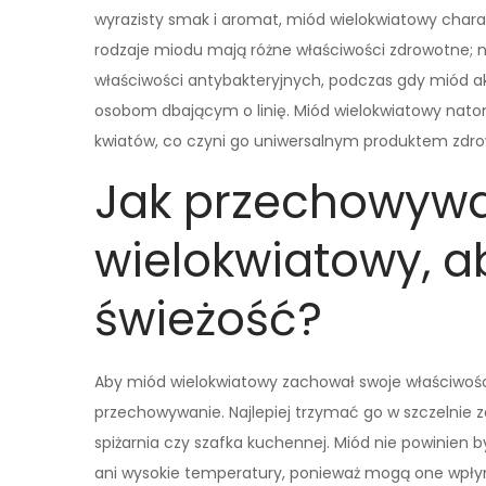
wyrazisty smak i aromat, miód wielokwiatowy charak
rodzaje miodu mają różne właściwości zdrowotne; n
właściwości antybakteryjnych, podczas gdy miód ak
osobom dbającym o linię. Miód wielokwiatowy natom
kwiatów, co czyni go uniwersalnym produktem zdr
Jak przechowyw
wielokwiatowy, 
świeżość?
Aby miód wielokwiatowy zachował swoje właściwości
przechowywanie. Najlepiej trzymać go w szczelnie
spiżarnia czy szafka kuchennej. Miód nie powinien 
ani wysokie temperatury, ponieważ mogą one wpłyn