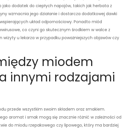
jako dodatek do ciepłych napojów, takich jak herbata z
ryny wzmacnia jego działanie i dostarcza dodatkowej dawki
i wspierających układ odpornościowy. Ponadto miód
iwwirusowe, co czyni go skutecznym środkiem w walce z
on wizyty u lekarza w przypadku poważniejszych objawów czy
e między miodem
a innymi rodzajami
miodu przede wszystkim swoim składem oraz smakiem.
 jego aromat i smak mogą się znacznie różnić w zależności od
twie do miodu rzepakowego czy lipowego, który ma bardziej