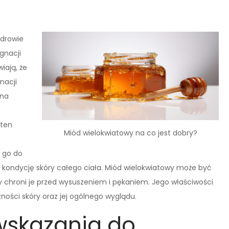
zdrowie
gnacji
iają, że
nacji
 na
 ten
Miód wielokwiatowy na co jest dobry?
 go do
ić kondycję skóry całego ciała. Miód wielokwiatowy może być
y chroni je przed wysuszeniem i pękaniem. Jego właściwości
ości skóry oraz jej ogólnego wyglądu.
wskazania do