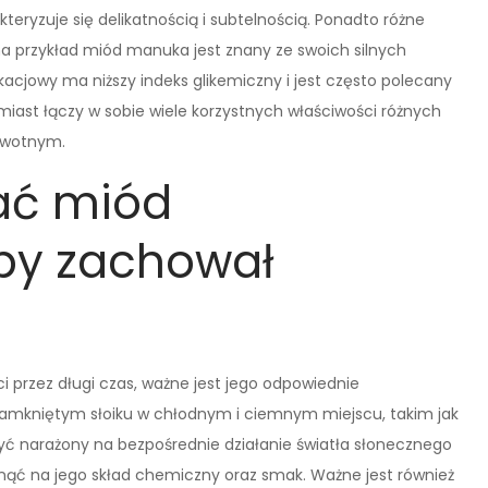
teryzuje się delikatnością i subtelnością. Ponadto różne
a przykład miód manuka jest znany ze swoich silnych
acjowy ma niższy indeks glikemiczny i jest często polecany
iast łączy w sobie wiele korzystnych właściwości różnych
owotnym.
ać miód
aby zachował
 przez długi czas, ważne jest jego odpowiednie
 zamkniętym słoiku w chłodnym i ciemnym miejscu, takim jak
być narażony na bezpośrednie działanie światła słonecznego
ąć na jego skład chemiczny oraz smak. Ważne jest również