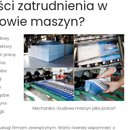
ści zatrudnienia w
dowie maszyn?
udowy
ektory
źć pracę
raz
zeba
i
m
gdzie
nymi
Mechanika i budowa maszyn jaka praca?
ii.
e usługi firmom zewnętrznym. Warto również wspomnieć o