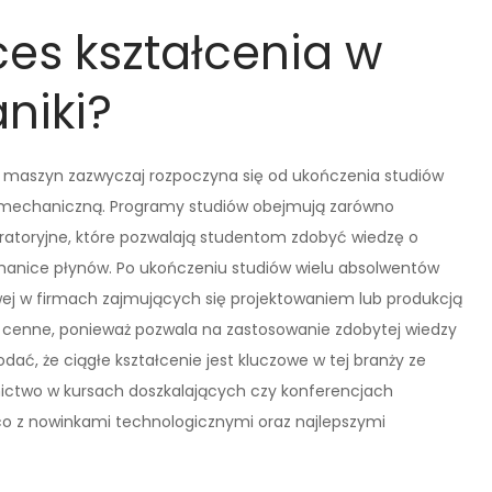
es kształcenia w
niki?
y maszyn zazwyczaj rozpoczyna się od ukończenia studiów
ią mechaniczną. Programy studiów obejmują zarówno
oratoryjne, które pozwalają studentom zdobyć wiedzę o
anice płynów. Po ukończeniu studiów wielu absolwentów
wej w firmach zajmujących się projektowaniem lub produkcją
e cenne, ponieważ pozwala na zastosowanie zdobytej wiedzy
ać, że ciągłe kształcenie jest kluczowe w tej branży ze
nictwo w kursach doszkalających czy konferencjach
 z nowinkami technologicznymi oraz najlepszymi