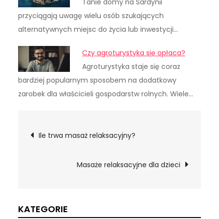
Tanie domy na Sardynii
przyciągają uwagę wielu osób szukających
alternatywnych miejsc do życia lub inwestycji…
Czy agroturystyka się opłaca?
Agroturystyka staje się coraz
bardziej popularnym sposobem na dodatkowy
zarobek dla właścicieli gospodarstw rolnych. Wiele…
Nawigacja
Ile trwa masaż relaksacyjny?
wpisu
Masaże relaksacyjne dla dzieci
KATEGORIE