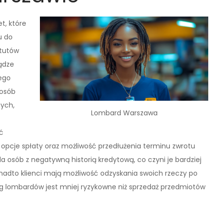
t, które
u do
atutów
iądze
ego
 osób
tych,
Lombard Warszawa
ć
opcje spłaty oraz możliwość przedłużenia terminu zwrotu
 osób z negatywną historią kredytową, co czyni je bardziej
onadto klienci mają możliwość odzyskania swoich rzeczy po
sług lombardów jest mniej ryzykowne niż sprzedaż przedmiotów