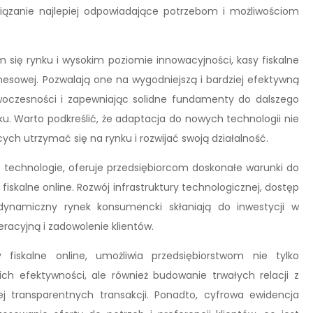
iązanie najlepiej odpowiadające potrzebom i możliwościom
 się rynku i wysokim poziomie innowacyjności, kasy fiskalne
nesowej. Pozwalają one na wygodniejszą i bardziej efektywną
woczesności i zapewniając solidne fundamenty do dalszego
ku. Warto podkreślić, że adaptacja do nowych technologii nie
ących utrzymać się na rynku i rozwijać swoją działalność.
 technologie, oferuje przedsiębiorcom doskonałe warunki do
iskalne online. Rozwój infrastruktury technologicznej, dostęp
 dynamiczny rynek konsumencki skłaniają do inwestycji w
racyjną i zadowolenie klientów.
 fiskalne online, umożliwia przedsiębiorstwom nie tylko
ch efektywności, ale również budowanie trwałych relacji z
ej transparentnych transakcji. Ponadto, cyfrowa ewidencja