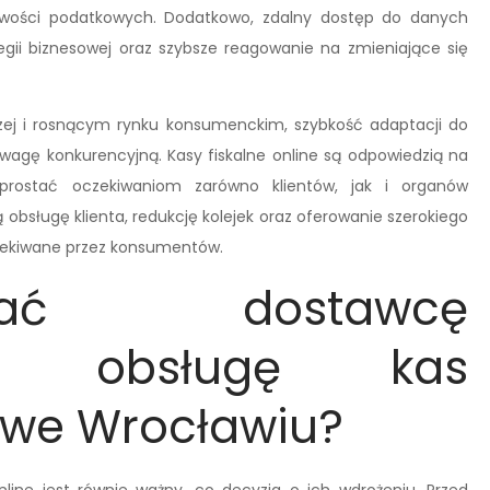
owości podatkowych. Dodatkowo, zdalny dostęp do danych
gii biznesowej oraz szybsze reagowanie na zmieniające się
czej i rosnącym rynku konsumenckim, szybkość adaptacji do
agę konkurencyjną. Kasy fiskalne online są odpowiedzią na
prostać oczekiwaniom zarówno klientów, jak i organów
 obsługę klienta, redukcję kolejek oraz oferowanie szerokiego
czekiwane przez konsumentów.
ać dostawcę
ego obsługę kas
e we Wrocławiu?
ine jest równie ważny, co decyzja o ich wdrożeniu. Przed