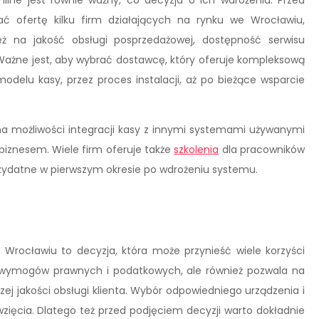
ać ofertę kilku firm działających na rynku we Wrocławiu,
ż na jakość obsługi posprzedażowej, dostępność serwisu
 Ważne jest, aby wybrać dostawcę, który oferuje kompleksową
elu kasy, przez proces instalacji, aż po bieżące wsparcie
a możliwości integracji kasy z innymi systemami używanymi
biznesem. Wiele firm oferuje także
szkolenia
dla pracowników
zydatne w pierwszym okresie po wdrożeniu systemu.
 Wrocławiu to decyzja, która może przynieść wiele korzyści
ie wymogów prawnych i podatkowych, ale również pozwala na
ej jakości obsługi klienta. Wybór odpowiedniego urządzenia i
zięcia. Dlatego też przed podjęciem decyzji warto dokładnie