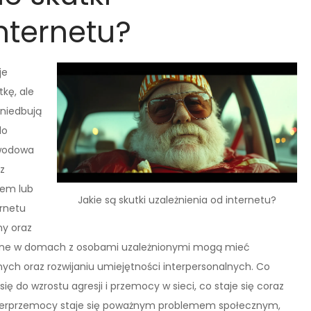
nternetu?
je
kę, ale
aniedbują
do
awodowa
z
iem lub
Jakie są skutki uzależnienia od internetu?
ernetu
ny oraz
wane w domach z osobami uzależnionymi mogą mieć
ych oraz rozwijaniu umiejętności interpersonalnych. Co
ię do wzrostu agresji i przemocy w sieci, co staje się coraz
yberprzemocy staje się poważnym problemem społecznym,