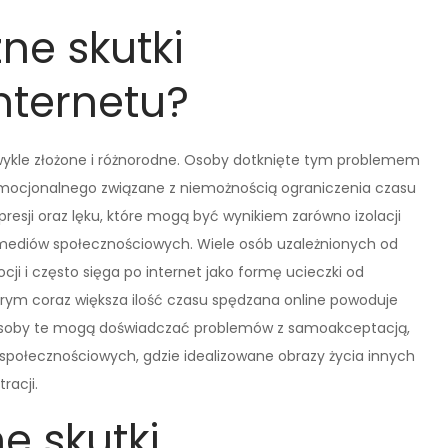
ne skutki
nternetu?
ezwykle złożone i różnorodne. Osoby dotknięte tym problemem
 emocjonalnego związane z niemożnością ograniczenia czasu
resji oraz lęku, które mogą być wynikiem zarówno izolacji
i mediów społecznościowych. Wiele osób uzależnionych od
i i często sięga po internet jako formę ucieczki od
tórym coraz większa ilość czasu spędzana online powoduje
 osoby te mogą doświadczać problemów z samoakceptacją,
społecznościowych, gdzie idealizowane obrazy życia innych
racji.
e skutki