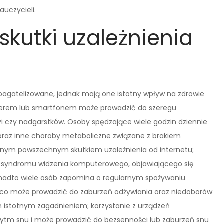
auczycieli.
 skutki uzależnienia
o bagatelizowane, jednak mają one istotny wpływ na zdrowie
terem lub smartfonem może prowadzić do szeregu
yi czy nadgarstków. Osoby spędzające wiele godzin dziennie
ć oraz inne choroby metaboliczne związane z brakiem
ejnym powszechnym skutkiem uzależnienia od internetu;
o syndromu widzenia komputerowego, objawiającego się
nadto wiele osób zapomina o regularnym spożywaniu
, co może prowadzić do zaburzeń odżywiania oraz niedoborów
m istotnym zagadnieniem; korzystanie z urządzeń
rytm snu i może prowadzić do bezsenności lub zaburzeń snu