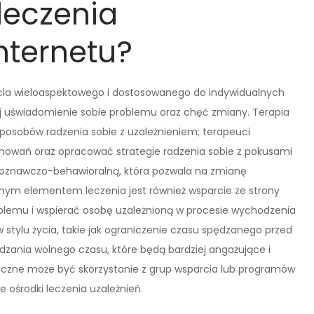
leczenia
nternetu?
cia wieloaspektowego i dostosowanego do indywidualnych
aj uświadomienie sobie problemu oraz chęć zmiany. Terapia
sposobów radzenia sobie z uzależnieniem; terapeuci
owań oraz opracować strategie radzenia sobie z pokusami
ę poznawczo-behawioralną, która pozwala na zmianę
ym elementem leczenia jest również wsparcie ze strony
problemu i wspierać osobę uzależnioną w procesie wychodzenia
stylu życia, takie jak ograniczenie czasu spędzanego przed
zania wolnego czasu, które będą bardziej angażujące i
eczne może być skorzystanie z grup wsparcia lub programów
 ośrodki leczenia uzależnień.