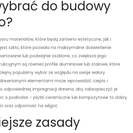
 wybrać do budowy
o?
 materiałów, które będą zarówno estetyczne, jak i
est szkło, które pozwala na maksymalne doświetlenie
hartowane lub podwójnie oszklone, co zwiększa jego
cyjnym są również profile aluminiowe lub stalowe, które
 kolejny popularny wybór ze względu na swoje walory
z drewnianymi elementami może wprowadzić ciepło i
 o odpowiedniej impregnacji drewna, aby zabezpieczyć je
leć o podłodze – płytki ceramiczne lub kompozytowe to dobry
i oraz odporność na wilgoć.
iejsze zasady