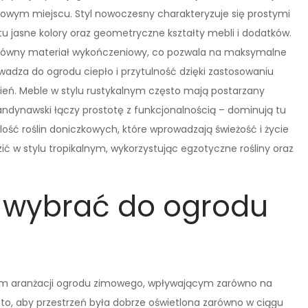
kowym miejscu. Styl nowoczesny charakteryzuje się prostymi
u jasne kolory oraz geometryczne kształty mebli i dodatków.
 główny materiał wykończeniowy, co pozwala na maksymalne
rowadza do ogrodu ciepło i przytulność dzięki zastosowaniu
ień. Meble w stylu rustykalnym często mają postarzany
kandynawski łączy prostotę z funkcjonalnością – dominują tu
ilość roślin doniczkowych, które wprowadzają świeżość i życie
ć w stylu tropikalnym, wykorzystując egzotyczne rośliny oraz
e wybrać do ogrodu
em aranżacji ogrodu zimowego, wpływającym zarówno na
o to, aby przestrzeń była dobrze oświetlona zarówno w ciągu