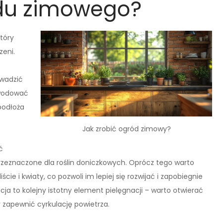
odu zimowego?
tóry
zeni.
owadzić
owodować
podłoża
Jak zrobić ogród zimowy?
ć
rzeznaczone dla roślin doniczkowych. Oprócz tego warto
ście i kwiaty, co pozwoli im lepiej się rozwijać i zapobiegnie
ja to kolejny istotny element pielęgnacji – warto otwierać
y zapewnić cyrkulację powietrza.