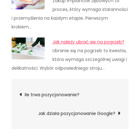
Zakup implantów zębowych to
proces, który wymaga staranności
i przemyślenia na każdym etapie. Pierwszym
krokiem…
Jak należy ubrać się na pogrzeb?
Ubranie się na pogrzeb to kwestia,
która wymaga szczególnej uwagi i
delikatności. Wybór odpowiedniego stroju…
Nawigacja
Ile trwa pozycjonowanie?
wpisu
Jak działa pozycjonowanie Google?