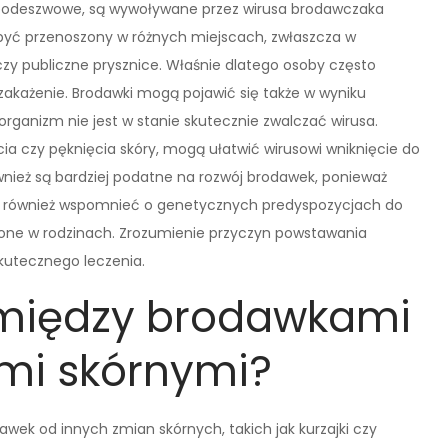
i podeszwowe, są wywoływane przez wirusa brodawczaka
 być przenoszony w różnych miejscach, zwłaszcza w
czy publiczne prysznice. Właśnie dlatego osoby często
 zakażenie. Brodawki mogą pojawić się także w wyniku
organizm nie jest w stanie skutecznie zwalczać wirusa.
ia czy pęknięcia skóry, mogą ułatwić wirusowi wniknięcie do
nież są bardziej podatne na rozwój brodawek, ponieważ
rto również wspomnieć o genetycznych predyspozycjach do
one w rodzinach. Zrozumienie przyczyn powstawania
skutecznego leczenia.
e między brodawkami
mi skórnymi?
wek od innych zmian skórnych, takich jak kurzajki czy