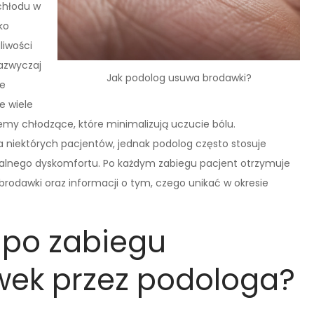
chłodu w
ko
liwości
zazwyczaj
Jak podolog usuwa brodawki?
że
e wiele
y chłodzące, które minimalizują uczucie bólu.
a niektórych pacjentów, jednak podolog często stosuje
ualnego dyskomfortu. Po każdym zabiegu pacjent otrzymuje
brodawki oraz informacji o tym, czego unikać w okresie
 po zabiegu
wek przez podologa?