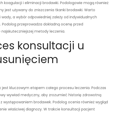
h koagulacji i eliminacji brodawki. Podologowie mogą również
ny jest używany do zniszczenia tkanki brodawki. Warto
i wady, a wybór odpowiedniej zależy od indywidualnych
awki. Podolog przeprowadza dokładną ocenę przed
 najskuteczniejszej metody leczenia.
es konsultacji u
usunięciem
k jest kluczowym etapem całego procesu leczenia. Podczas
ółowy wywiad medyczny, aby zrozumieć historię zdrowotną
e z występowaniem brodawek. Podolog ocenia również wygląd
enie właściwej diagnozy. W trakcie konsultacji pacjent