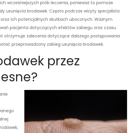
kich wcześniejszych prób leczenia, ponieważ to pomoże
y usunięcia brodawek. Często podczas wizyty specjalista
a oraz ich potencjalnych skutkach ubocznych. Ważnym
iwań pacjenta dotyczących efektów zabiegu oraz czasu
ent otrzymuje zalecenia dotyczące dalszego postępowania
 zostać przeprowadzony zabieg usunięcia brodawek.
odawek przez
lesne?
anie
wanego
lnej
brodawek,