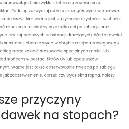
a brodawek jest niezwykle istotna dla zapewnienia
wikłań. Podolog zazwyczaj udziela szczegółowych wskazówek
Przede wszystkim ważne jest utrzymanie czystości i suchości
ać moczenia tej okolicy przez kilka dni po zabiegu oraz
ch czy zapachowych substancji drażniących. Warto również
ub substancji chemicznych w obrębie miejsca zabiegowego
Podolog może zalecić stosowanie specjalnych maści lub
zed słońcem w postaci filtrów UV lub opatrunków
nym. Ważne jest także obserwowanie miejsca po zabiegu –
ie jak zaczerwienienie, obrzęk czy wydzielina ropna, należy
tsze przyczyny
odawek na stopach?