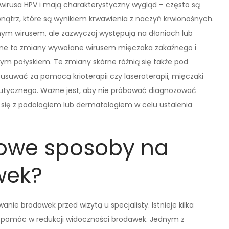
wirusa HPV i mają charakterystyczny wygląd – często są
ątrz, które są wynikiem krwawienia z naczyń krwionośnych.
mym wirusem, ale zazwyczaj występują na dłoniach lub
aźne to zmiany wywołane wirusem mięczaka zakaźnego i
ym połyskiem. Te zmiany skórne różnią się także pod
suwać za pomocą krioterapii czy laseroterapii, mięczaki
utycznego. Ważne jest, aby nie próbować diagnozować
 się z podologiem lub dermatologiem w celu ustalenia
mowe sposoby na
wek?
e brodawek przed wizytą u specjalisty. Istnieje kilka
 pomóc w redukcji widoczności brodawek. Jednym z