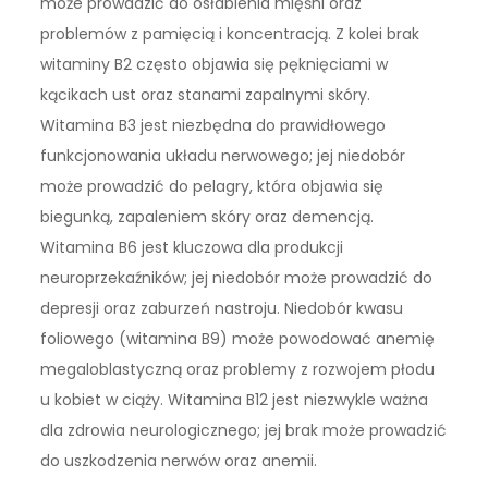
może prowadzić do osłabienia mięśni oraz
problemów z pamięcią i koncentracją. Z kolei brak
witaminy B2 często objawia się pęknięciami w
kącikach ust oraz stanami zapalnymi skóry.
Witamina B3 jest niezbędna do prawidłowego
funkcjonowania układu nerwowego; jej niedobór
może prowadzić do pelagry, która objawia się
biegunką, zapaleniem skóry oraz demencją.
Witamina B6 jest kluczowa dla produkcji
neuroprzekaźników; jej niedobór może prowadzić do
depresji oraz zaburzeń nastroju. Niedobór kwasu
foliowego (witamina B9) może powodować anemię
megaloblastyczną oraz problemy z rozwojem płodu
u kobiet w ciąży. Witamina B12 jest niezwykle ważna
dla zdrowia neurologicznego; jej brak może prowadzić
do uszkodzenia nerwów oraz anemii.