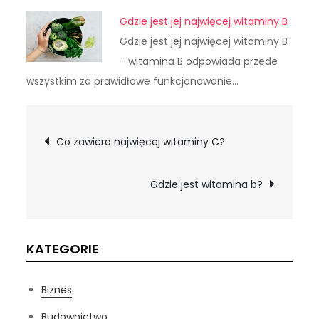
Gdzie jest jej najwięcej witaminy B
Gdzie jest jej najwięcej witaminy B
- witamina B odpowiada przede
wszystkim za prawidłowe funkcjonowanie…
Nawigacja
Co zawiera najwięcej witaminy C?
wpisu
Gdzie jest witamina b?
KATEGORIE
Biznes
Budownictwo