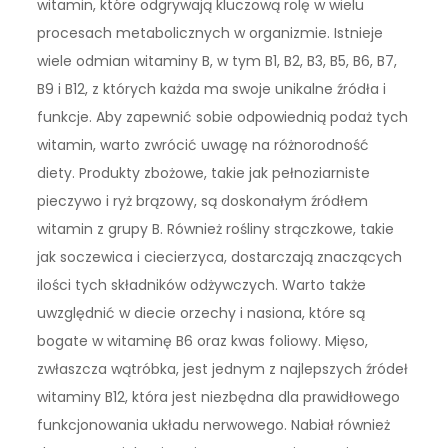
witamin, które odgrywają kluczową rolę w wielu
procesach metabolicznych w organizmie. Istnieje
wiele odmian witaminy B, w tym B1, B2, B3, B5, B6, B7,
B9 i B12, z których każda ma swoje unikalne źródła i
funkcje. Aby zapewnić sobie odpowiednią podaż tych
witamin, warto zwrócić uwagę na różnorodność
diety. Produkty zbożowe, takie jak pełnoziarniste
pieczywo i ryż brązowy, są doskonałym źródłem
witamin z grupy B. Również rośliny strączkowe, takie
jak soczewica i ciecierzyca, dostarczają znaczących
ilości tych składników odżywczych. Warto także
uwzględnić w diecie orzechy i nasiona, które są
bogate w witaminę B6 oraz kwas foliowy. Mięso,
zwłaszcza wątróbka, jest jednym z najlepszych źródeł
witaminy B12, która jest niezbędna dla prawidłowego
funkcjonowania układu nerwowego. Nabiał również