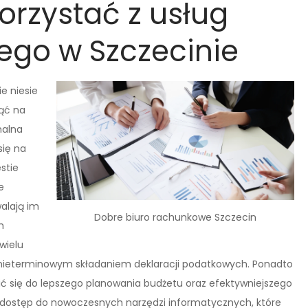
orzystać z usług
ego w Szczecinie
e niesie
nąć na
nalna
się na
stie
e
alają im
Dobre biuro rachunkowe Szczecin
h
wielu
 nieterminowym składaniem deklaracji podatkowych. Ponadto
 się do lepszego planowania budżetu oraz efektywniejszego
że dostęp do nowoczesnych narzędzi informatycznych, które