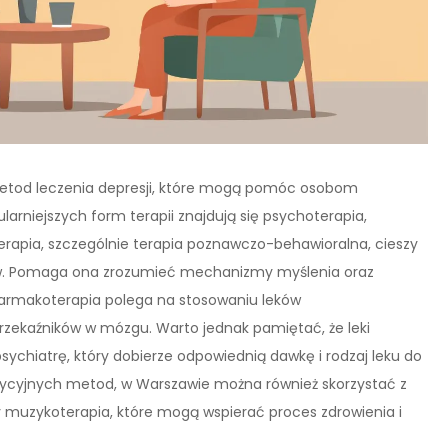
etod leczenia depresji, które mogą pomóc osobom
rniejszych form terapii znajdują się psychoterapia,
erapia, szczególnie terapia poznawczo-behawioralna, cieszy
ów. Pomaga ona zrozumieć mechanizmy myślenia oraz
Farmakoterapia polega na stosowaniu leków
rzekaźników w mózgu. Warto jednak pamiętać, że leki
chiatrę, który dobierze odpowiednią dawkę i rodzaj leku do
dycyjnych metod, w Warszawie można również skorzystać z
zy muzykoterapia, które mogą wspierać proces zdrowienia i