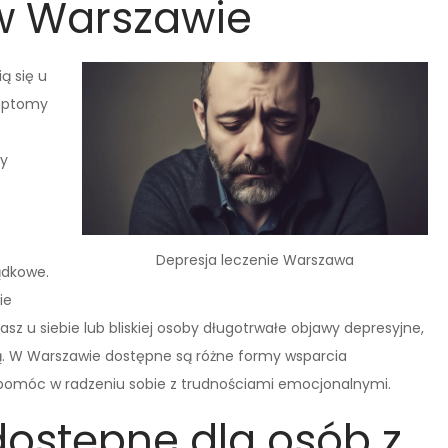
w Warszawie
ą się u
ymptomy
by
Depresja leczenie Warszawa
ądkowe.
ie
asz u siebie lub bliskiej osoby długotrwałe objawy depresyjne,
stą. W Warszawie dostępne są różne formy wsparcia
pomóc w radzeniu sobie z trudnościami emocjonalnymi.
dostępne dla osób z