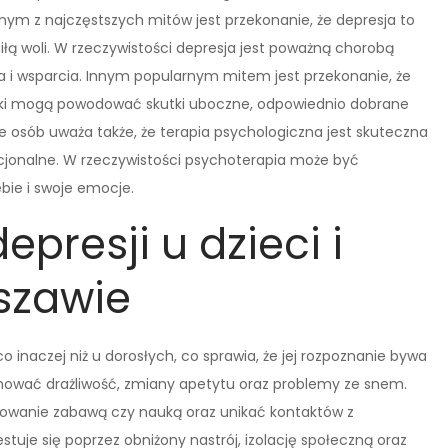
ym z najczęstszych mitów jest przekonanie, że depresja to
łą woli. W rzeczywistości depresja jest poważną chorobą
 i wsparcia. Innym popularnym mitem jest przekonanie, że
 leki mogą powodować skutki uboczne, odpowiednio dobrane
le osób uważa także, że terapia psychologiczna jest skuteczna
cjonalne. W rzeczywistości psychoterapia może być
ebie i swoje emocje.
epresji u dzieci i
szawie
o inaczej niż u dorosłych, co sprawia, że jej rozpoznanie bywa
mować drażliwość, zmiany apetytu oraz problemy ze snem.
sowanie zabawą czy nauką oraz unikać kontaktów z
tuje się poprzez obniżony nastrój, izolację społeczną oraz