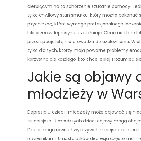
cierpiącym na to schorzenie szukanie pomocy. Jedn
tylko chwilowy stan smutku, który można pokonać si
psychiczną, która wymaga profesjonalnego leczenia
leki przeciwdepresyjne uzależniają. Choć niektóre
przez specjalistę nie prowadzą do uzależnienia. Wie
tylko dla tych, którzy mają poważne problemy emo
korzystna dla każdego, kto chce lepiej zrozumieć si
Jakie są objawy d
młodzieży w War
Depresja u dzieci i młodzieży może objawiać się niec
trudniejsze. U młodszych dzieci objawy mogą obej
Dzieci mogą również wykazywać mniejsze zaintere
rówieśnikami. U nastolatków depresja często manifes